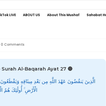
ikTok LIVE
ABOUT US
About This Mushaf
Sahabat H
0 Comments
 – Surah Al-Baqarah Ayat 27 🔵
الَّذِينَ يَنقُضُونَ عَهْدَ اللَّهِ مِن بَعْدِ مِيثَاقِهِ وَيَقْطَعُون
الْأَرْضِ ۚ أُولَٰئِكَ هُمُ 