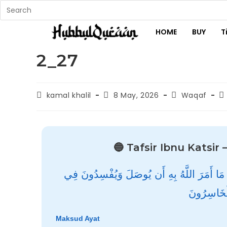
HOME
BUY
T
2_27
kamal khalil
8 May, 2026
Waqaf
🔵 Tafsir Ibnu Katsir
َ مَا أَمَرَ اللَّهُ بِهِ أَن يُوصَلَ وَيُفْسِدُونَ فِي
الْخَاسِرُونَ
Maksud Ayat